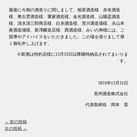
最後に今期の酒造りに関しまして、相原酒造様、赤名酒造
様、奥出雲酒造様、重家酒造様、金光酒造様、山陽盃酒造
様、清水清三郎商店様、白糸酒造様、澄川酒造場様、永山本
家酒造場様、新澤醸造店様、西酒造様、みいの寿様には、ご
指導やアドバイスをいただきました。この場を借りまして厚
く御礼申し上げます。
※新酒は特約店様に12月23日以降随時納品されてまいりま
す。
2023年12月21日
長州酒造株式会社
代表取締役 岡本 晋
←
前の投稿
次の投稿
→