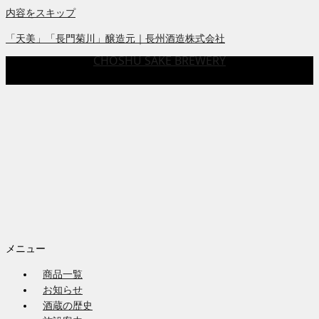
内容をスキップ
「天美」「長門菊川」醸造元｜長州酒造株式会社
CHOSHU SAKE BREWERY
メニュー
商品一覧
お知らせ
酒蔵の歴史