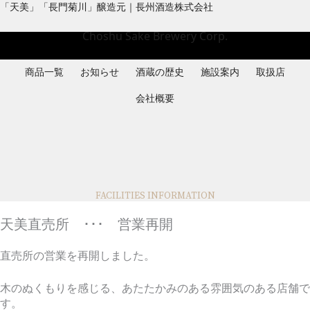
内
「天美」「長門菊川」醸造元｜長州酒造株式会社
容
Choshu Sake Brewery Corp.
を
ス
キ
商品一覧
お知らせ
酒蔵の歴史
施設案内
取扱店
ッ
プ
会社概要
FACILITIES INFORMATION
天美直売所 ･･･ 営業再開
直売所の営業を再開しました。
木のぬくもりを感じる、あたたかみのある雰囲気のある店舗で
す。