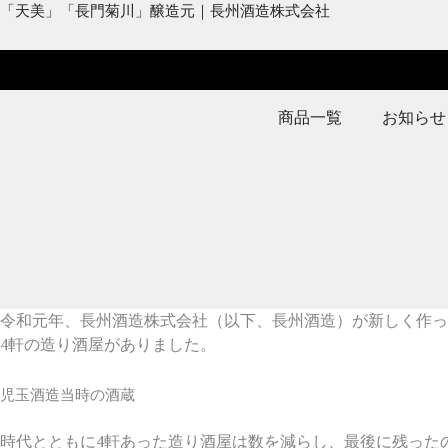
内
「天美」「長門菊川」醸造元｜長州酒造株式会社
容
を
ス
キ
商品一覧
お知らせ
ッ
プ
令和元年、長州酒造株式会社（以下、長州酒造）が新しく作っ
4軒の造り酒屋がありました。
児玉酒造当時の酒蔵
時代とともに4軒あった造り酒屋は数を減らし、最後に残った