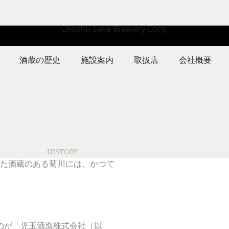
Choshu Sake Brewery Corp.
酒蔵の歴史
施設案内
取扱店
会社概要
HISTORY
た酒蔵のある菊川には、かつて
のが「児玉酒造株式会社（以