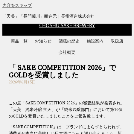
内容をスキップ
「天美」「長門菊川」醸造元｜長州酒造株式会社
CHOSHU SAKE BREWERY
商品一覧
お知らせ
酒蔵の歴史
施設案内
取扱店
会社概要
「 SAKE COMPETITION 2026」で
GOLDを受賞しました
2026年6月15日
この度「SAKE COMPETITION 2026」の審査結果が発表され、
「天美 純米吟醸 蛍天」が『純米吟醸部門』において第10位
のGOLDを受賞いたしましたことをご報告致します。
「SAKE COMPETITION」は「ブランドによらずとらわれず、
消費者が本当に美味しい日本酒にもっと巡り会えるよう、新