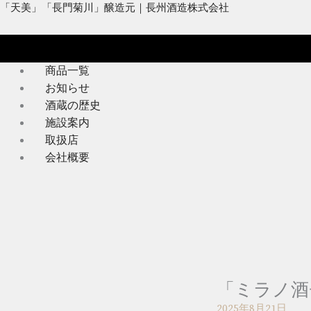
内
メ
「天美」「長門菊川」醸造元｜長州酒造株式会社
容
ニ
を
ュ
ス
ー
商品一覧
キ
お知らせ
ッ
酒蔵の歴史
プ
施設案内
取扱店
会社概要
「ミラノ酒
2025年8月21日