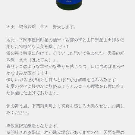
天美 純米吟醸 蛍天 発売します。
地元・下関市豊田町産の酒米・西都の雫と山口県産山田錦を使
用した特徴的な天美を醸したい！
蛍の舞う時期に向けて、そういった思いで生まれた「天美純米
吟醸 蛍天（ほたてん）」。
青リンゴのような華やかな香りを感じつつ、口に含めばまろや
かな甘みが広がります。
優しいガス感が繊細な甘みとほのかな酸味を包み込みます。
初夏の夕べに軽やかに飲めるようアルコール度数を13度に抑え
た原酒に仕上げております。
蛍の舞う里、下関菊川町より初夏を感じる天美をぜひ、お楽し
みください。
※数量限定醸造となります。
※開栓される際は、栓が飛ぶ場合がありますので、天面を手の