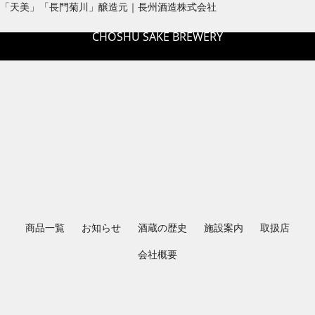
内
「天美」「長門菊川」醸造元｜長州酒造株式会社
容
CHOSHU SAKE BREWERY
を
ス
キ
ッ
プ
商品一覧
お知らせ
酒蔵の歴史
施設案内
取扱店
会社概要