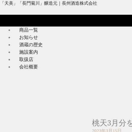
内
メ
「天美」「長門菊川」醸造元｜長州酒造株式会社
容
ニ
を
ュ
ス
ー
商品一覧
キ
お知らせ
ッ
酒蔵の歴史
プ
施設案内
取扱店
会社概要
桃天3月分
2023年3月15日